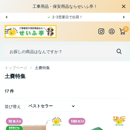
工事用品・保安用品ならせいふ亭！
2-3営業日で出荷！
0
トップページ
土嚢特集
土嚢特集
17 件
並び替え