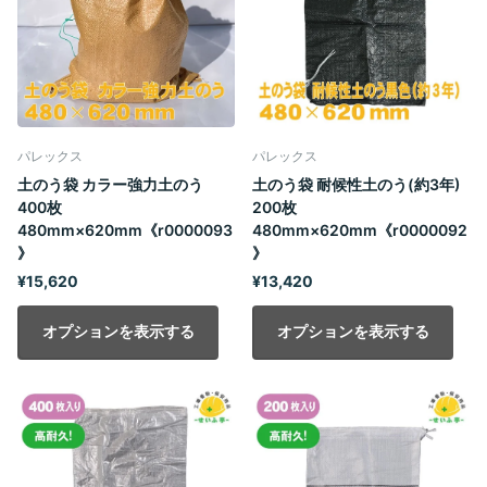
パレックス
パレックス
土のう袋 カラー強力土のう
土のう袋 耐候性土のう(約3年)
400枚
200枚
480mm×620mm《r0000093
480mm×620mm《r0000092
》
》
¥15,620
¥13,420
オプションを表示する
オプションを表示する