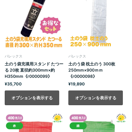
パレックス
パレックス
土のう袋充填用スタンド たつー
土のう袋 枕土のう 300枚
る 20枚 直径約300mm×約
250mm×900ｍｍ
H350mm《r0000099》
《r0000098》
¥35,700
¥19,890
オプションを表示する
オプションを表示する