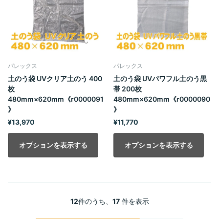
パレックス
パレックス
土のう袋 UVクリア土のう 400
土のう袋 UVパワフル土のう黒
枚
帯 200枚
480mm×620mm《r0000091
480mm×620mm《r0000090
》
》
¥13,970
¥11,770
オプションを表示する
オプションを表示する
12
件のうち、
17
件を表示