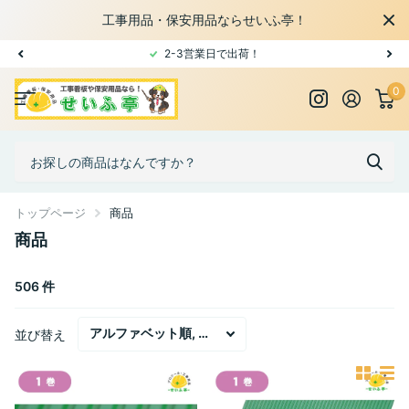
工事用品・保安用品ならせいふ亭！
2-3営業日で出荷！
0
トップページ
商品
商品
506 件
並び替え