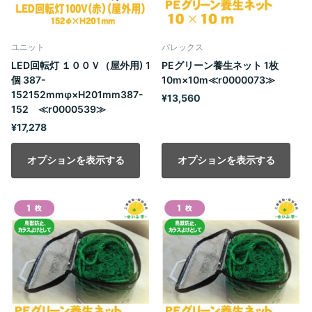
ユニット
パレックス
LED回転灯 １００Ｖ（屋外用) 1
PEグリーン養生ネット 1枚
個 387-
10m×10m≪r0000073≫
152152mmφ×H201mm387-
¥13,560
152 ≪r0000539≫
¥17,278
オプションを表示する
オプションを表示する