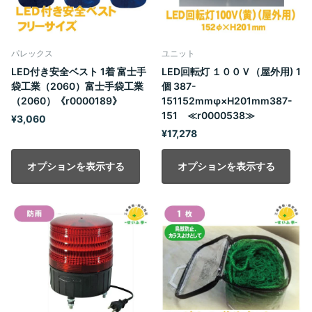
パレックス
ユニット
LED付き安全ベスト 1着 富士手
LED回転灯 １００Ｖ（屋外用) 1
袋工業（2060）富士手袋工業
個 387-
（2060）《r0000189》
151152mmφ×H201mm387-
151 ≪r0000538≫
¥3,060
¥17,278
オプションを表示する
オプションを表示する