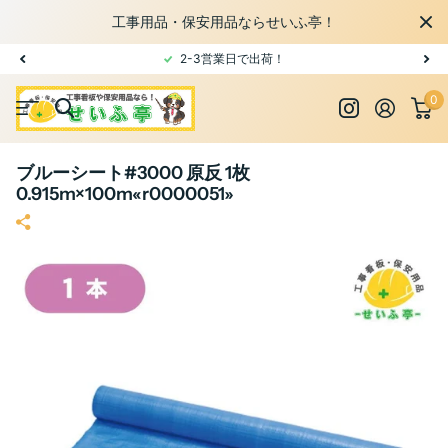
工事用品・保安用品ならせいふ亭！
2-3営業日で出荷！
0
ブルーシート#3000 原反 1枚
0.915m×100m«r0000051»