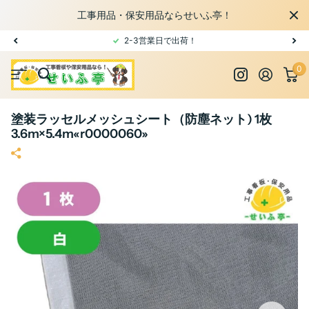
工事用品・保安用品ならせいふ亭！
2-3営業日で出荷！
0
塗装ラッセルメッシュシート（防塵ネット) 1枚
3.6m×5.4m«r0000060»