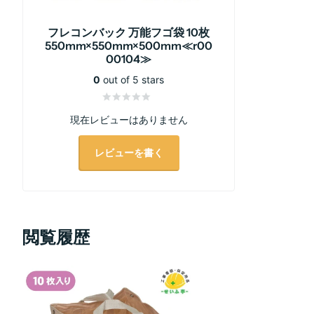
フレコンバック 万能フゴ袋 10枚
550mm×550mm×500mm≪r00
00104≫
0
out of 5 stars
現在レビューはありません
レビューを書く
閲覧履歴