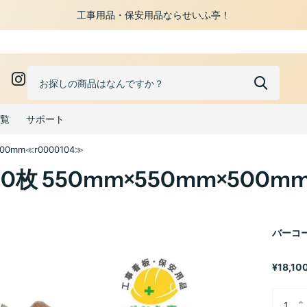
工事用品・保安用品ならせいふ亭！
0
覧
サポート
0mm≪r0000104≫
 550mm×550mm×500mm
バーコー
¥18,100