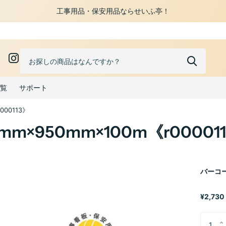
工事用品・保安用品ならせいふ亭！
0
覧
サポート
000113》
mm×950mm×100m《r00001
バーコー
¥2,730 