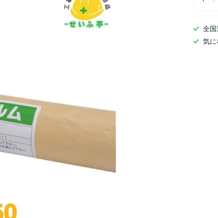
全国
気に