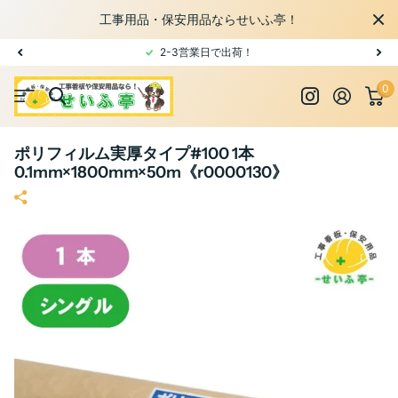
工事用品・保安用品ならせいふ亭！
2-3営業日で出荷！
0
ポリフィルム実厚タイプ#100 1本
0.1mm×1800mm×50m《r0000130》