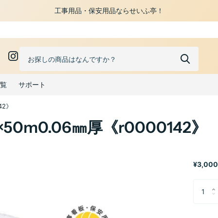
工事用品・保安用品ならせいふ亭！
0
覧
サポート
42》
0m0.06㎜厚《r0000142》
¥3,000 