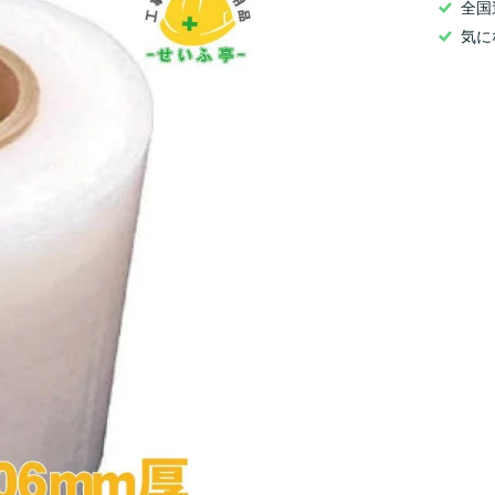
全国
気に