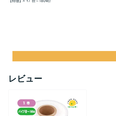
【特徴】ﾊﾟｲﾌﾟ径～180Φ//
レビュー