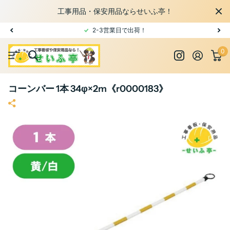
工事用品・保安用品ならせいふ亭！
2-3営業日で出荷！
0
コーンバー 1本 34φ×2m《r0000183》