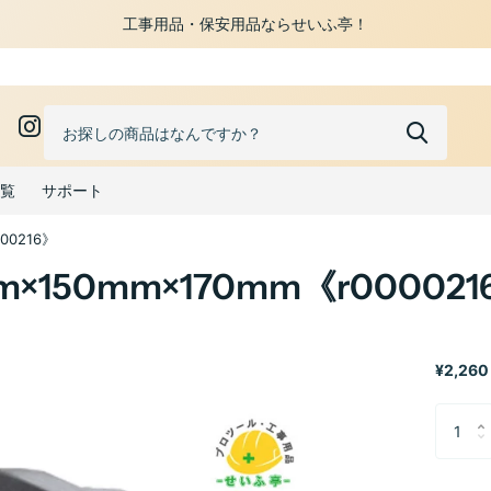
工事用品・保安用品ならせいふ亭！
0
覧
サポート
00216》
×150mm×170mm《r000021
¥2,260 