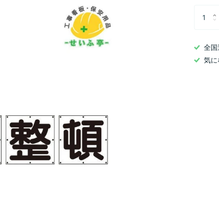
全国
気に