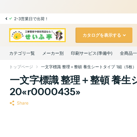
全国送料無料！(北海道・沖縄除く)
カタログを表示する
カテゴリ一覧
メーカー別
印刷サービス(準備中)
全商品一
トップページ
一文字標識 整理＋整頓 養生シートタイプ 1組（5枚） 350-2
一文字標識 整理＋整頓 養生シート
20«r0000435»
Share