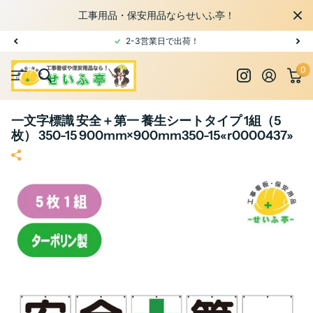
工事用品・保安用品ならせいふ亭！
2-3営業日で出荷！
0
一文字標識 安全＋第一 養生シートタイプ 1組（5
枚） 350-15 900mm×900mm350-15«r0000437»