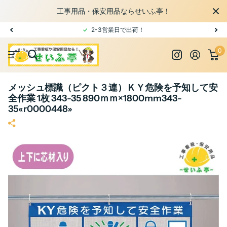
工事用品・保安用品ならせいふ亭！
2-3営業日で出荷！
0
メッシュ標識（ピクト３連）ＫＹ危険を予知して安
全作業 1枚 343-35 890ｍｍ×1800mm343-
35«r0000448»