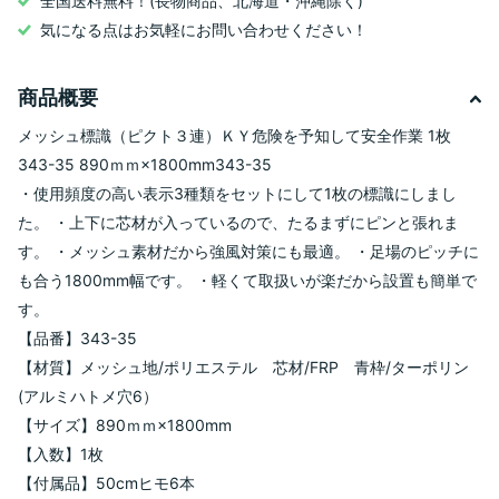
全国送料無料！(長物商品、北海道・沖縄除く)
気になる点はお気軽にお問い合わせください！
商品概要
メッシュ標識（ピクト３連）ＫＹ危険を予知して安全作業 1枚
343-35 890ｍｍ×1800mm343-35
・使用頻度の高い表示3種類をセットにして1枚の標識にしまし
た。 ・上下に芯材が入っているので、たるまずにピンと張れま
す。 ・メッシュ素材だから強風対策にも最適。 ・足場のピッチに
も合う1800mm幅です。 ・軽くて取扱いが楽だから設置も簡単で
す。
【品番】343-35
【材質】メッシュ地/ポリエステル 芯材/FRP 青枠/ターポリン
(アルミハトメ穴6）
【サイズ】890ｍｍ×1800mm
【入数】1枚
【付属品】50cmヒモ6本