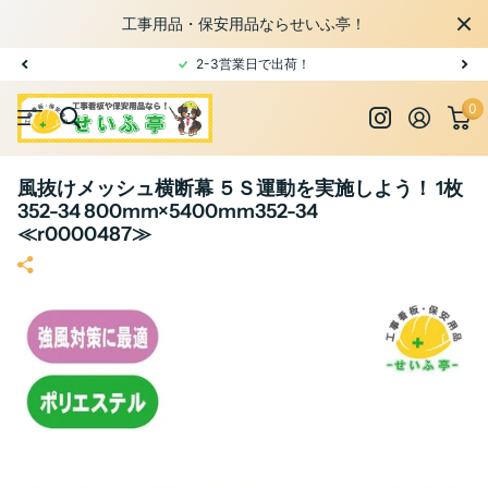
工事用品・保安用品ならせいふ亭！
2-3営業日で出荷！
0
風抜けメッシュ横断幕 ５Ｓ運動を実施しよう！ 1枚
352-34 800mm×5400mm352-34
≪r0000487≫