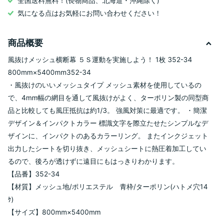
全国送料無料！(長物商品、北海道・沖縄除く)
気になる点はお気軽にお問い合わせください！
商品概要
風抜けメッシュ横断幕 ５Ｓ運動を実施しよう！ 1枚 352-34
800mm×5400mm352-34
・風抜けのいいメッシュタイプ メッシュ素材を使用しているの
で、4mm幅の網目を通して風抜けがよく、ターポリン製の同型商
品と比較しても風圧抵抗は約1/3。 強風対策に最適です。 ・簡潔
デザイン＆インパクトカラー 標識文字を際立たせたシンプルなデ
ザインに、インパクトのあるカラーリング。 またインクジェット
出力したシートを切り抜き、メッシュシートに熱圧着加工してい
るので、後ろが透けずに遠目にもはっきりわかります。
【品番】352-34
【材質】メッシュ地/ポリエステル 青枠/ターポリン(ハトメ穴14
ｹ)
【サイズ】800mm×5400mm